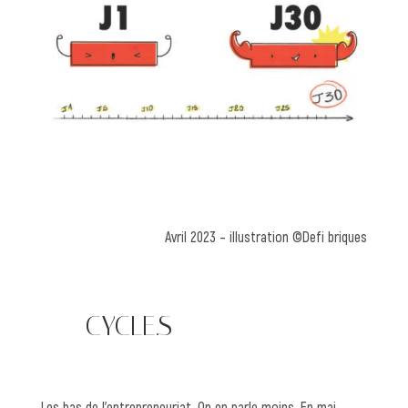
Avril 2023 – illustration ©Defi briques
—— CYCLE.S
Les bas de l’entrepreneuriat. On en parle moins. En mai