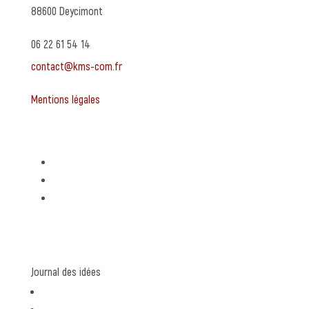
88600 Deycimont
06 22 61 54 14
contact@kms-com.fr
Mentions légales
Expertises
Stratégie de communication
Création graphique
Rédaction de contenu
Journal des idées
communication