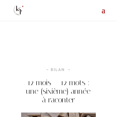
=
– BILAN –
12 mois – 12 mots :
une (sixième) année
à raconter