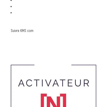
graphisme
rédaction
coulisses
Suivre KMS com
Linkedin
Pinterest
Instagram