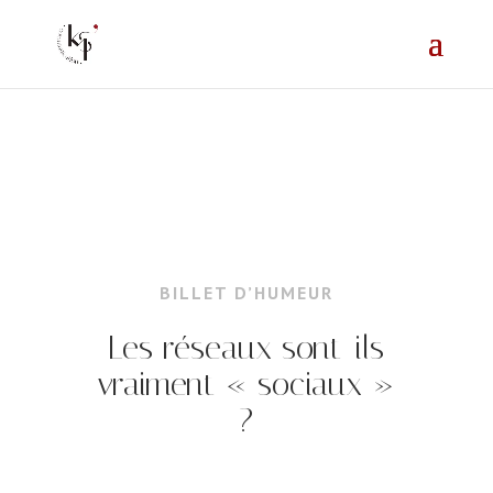
=
BILLET D’HUMEUR
Les réseaux sont-ils
vraiment « sociaux »
?