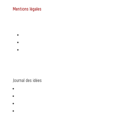
Mentions légales
Expertises
Stratégie de communication
Création graphique
Rédaction de contenu
Journal des idées
communication
graphisme
rédaction
coulisses