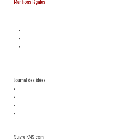
Mentions légales
Expertises
Stratégie de communication
Création graphique
Rédaction de contenu
Journal des idées
communication
graphisme
rédaction
coulisses
Suivre KMS com