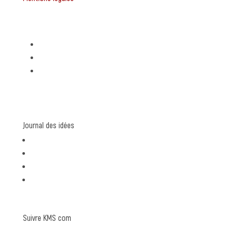
Expertises
Stratégie de communication
Création graphique
Rédaction de contenu
Journal des idées
communication
graphisme
rédaction
coulisses
Suivre KMS com