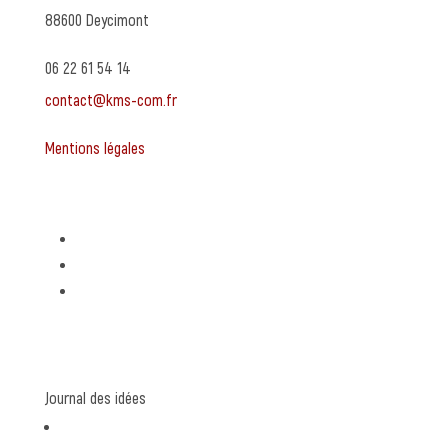
88600 Deycimont
06 22 61 54 14
contact@kms-com.fr
Mentions légales
Expertises
Stratégie de communication
Création graphique
Rédaction de contenu
Journal des idées
communication