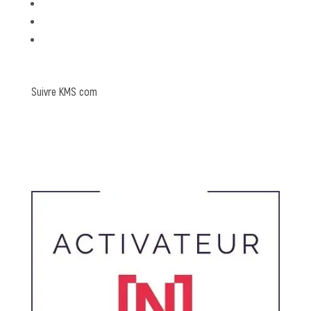
graphisme
rédaction
coulisses
Suivre KMS com
Linkedin
Pinterest
Instagram