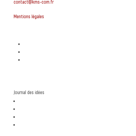
contact@kms-com.fr
Mentions légales
Expertises
Stratégie de communication
Création graphique
Rédaction de contenu
Journal des idées
communication
graphisme
rédaction
coulisses